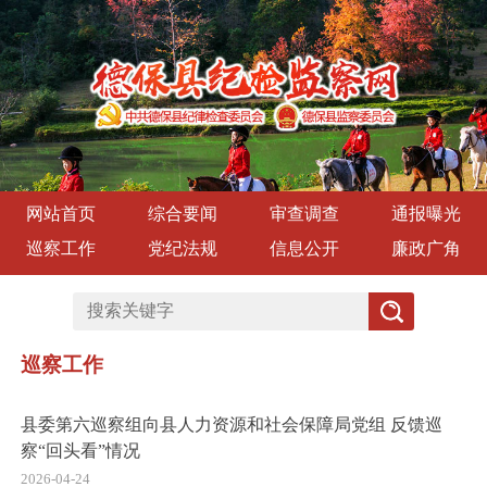
网站首页
综合要闻
审查调查
通报曝光
巡察工作
党纪法规
信息公开
廉政广角
巡察工作
县委第六巡察组向县人力资源和社会保障局党组 反馈巡
察“回头看”情况
2026-04-24