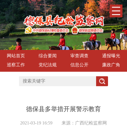
网站首页
综合要闻
审查调查
通报曝光
巡察工作
党纪法规
信息公开
廉政广角
德保县多举措开展警示教育
2021-03-19 16:59
来源：广西纪检监察网