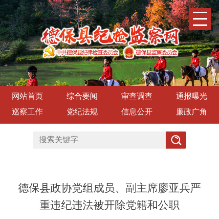
网站首页
综合要闻
审查调查
通报曝光
巡察工作
党纪法规
信息公开
廉政广角
德保县政协党组成员、副主席廖亚兵严
重违纪违法被开除党籍和公职